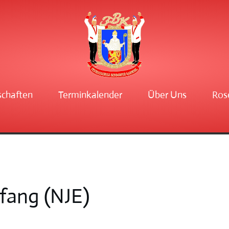
schaften
Terminkalender
Über Uns
Ros
fang (NJE)