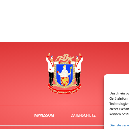
Um dir ein o
Geräteinform
Technologien
dieser Websit
können besti
IMPRESSUM
DATENSCHUTZ
Dienste verw